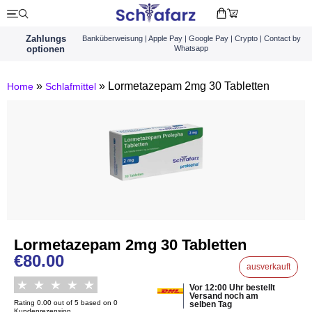
Zahlungs
Banküberweisung | Apple Pay | Google Pay | Crypto | Contact by
optionen
Whatsapp
»
»
Lormetazepam 2mg 30 Tabletten
Home
Schlafmittel
Lormetazepam 2mg 30 Tabletten
€
80.00
ausverkauft
Vor 12:00 Uhr bestellt
Versand noch am
Rating 0.00 out of 5 based on 0
selben Tag
Kundenrezension