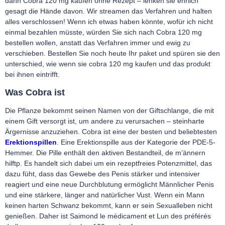
dann Cobra 120 mg kaufen ohne Rezept – lenken sie ehrlich
gesagt die Hände davon. Wir streamen das Verfahren und halten
alles verschlossen! Wenn ich etwas haben könnte, wofür ich nicht
einmal bezahlen müsste, würden Sie sich nach Cobra 120 mg
bestellen wollen, anstatt das Verfahren immer und ewig zu
verschieben. Bestellen Sie noch heute Ihr paket und spüren sie den
unterschied, wie wenn sie cobra 120 mg kaufen und das produkt
bei ihnen eintrifft.
Was Cobra ist
Die Pflanze bekommt seinen Namen von der Giftschlange, die mit
einem Gift versorgt ist, um andere zu verursachen – steinharte
Ärgernisse anzuziehen. Cobra ist eine der besten und beliebtesten
Erektionspillen
. Eine Erektionspille aus der Kategorie der PDE-5-
Hemmer. Die Pille enthält den aktiven Bestandteil, de m’ännern
hilftp. Es handelt sich dabei um ein rezeptfreies Potenzmittel, das
dazu füht, dass das Gewebe des Penis stärker und intensiver
reagiert und eine neue Durchblutung ermöglicht Männlicher Penis
und eine stärkere, länger and natürlicher Vust. Wenn ein Mann
keinen harten Schwanz bekommt, kann er sein Sexualleben nicht
genießen. Daher ist Saimond le médicament et Lun des préférés